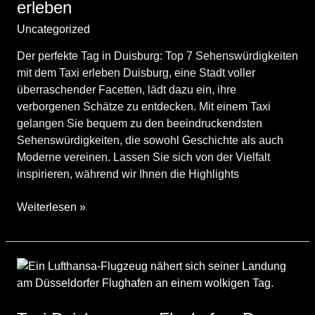
Duisburg
erleben
zur
Uncategorized
/
engin
Party
und
Der perfekte Tag in Duisburg: Top 7 Sehenswürdigkeiten
zurück
mit dem Taxi erleben Duisburg, eine Stadt voller
überraschender Facetten, lädt dazu ein, ihre
verborgenen Schätze zu entdecken. Mit einem Taxi
gelangen Sie bequem zu den beeindruckendsten
Sehenswürdigkeiten, die sowohl Geschichte als auch
Moderne vereinen. Lassen Sie sich von der Vielfalt
inspirieren, während wir Ihnen die Highlights
Der
Weiterlesen »
perfekte
Tag
in
Duisburg:
Top
7