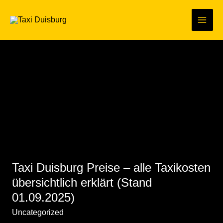
Zum
Inhalt
Main
springen
Men
Uncategorized
Taxi Duisburg Preise – alle Taxikosten
übersichtlich erklärt (Stand
01.09.2025)
Uncategorized
/
engin