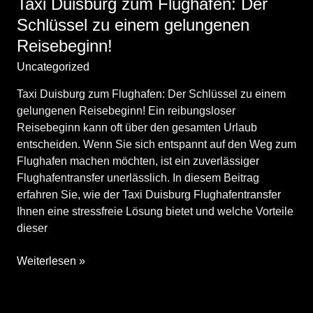
Taxi Duisburg zum Flughafen: Der
Sehenswürdigkeiten
Schlüssel zu einem gelungenen
mit
Reisebeginn!
dem
Taxi
Uncategorized
/
engin
erleben
Taxi Duisburg zum Flughafen: Der Schlüssel zu einem
gelungenen Reisebeginn! Ein reibungsloser
Reisebeginn kann oft über den gesamten Urlaub
entscheiden. Wenn Sie sich entspannt auf den Weg zum
Flughafen machen möchten, ist ein zuverlässiger
Flughafentransfer unerlässlich. In diesem Beitrag
erfahren Sie, wie der Taxi Duisburg Flughafentransfer
Ihnen eine stressfreie Lösung bietet und welche Vorteile
dieser
Taxi
Weiterlesen »
Duisburg
zum
Flughafen: